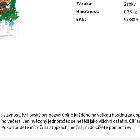
ROYAL BLUE
Záruka
:
2 roky
445 Kč
Původně:
1 490 Kč
547 Kč
Hmotnost
:
0.36 kg
Původně:
821 Kč
EAN
:
9788076
í na slavnost. Královský pár pozval úplně každého na velikou hostinu za d
 večera. Jen hvězdný jednorožec se netěší jako všichni ostatní. Cítí se
o? Pokud budete mít oči na stopkách, možná jim dokážete pomoct i vy!