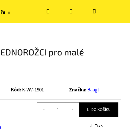
Hledat
Přihlášení
Nákupní
áře
Hračky, tvoření
Doplňky k obuvi
Zn
košík
 JEDNOROŽCI pro malé
Kód:
K-WV-1901
Značka:
Baagl
DO KOŠÍKU
Tisk
S KE FLASH - BLUE
a