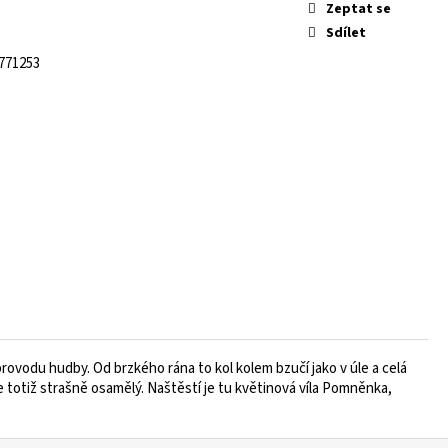
Zeptat se
Sdílet
771253
oprovodu hudby. Od brzkého rána to kol kolem bzučí jako v úle a celá
 totiž strašně osamělý. Naštěstí je tu květinová víla Pomněnka,