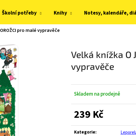
Školní potřeby
Knihy
Notesy, kalendáře, di
NOROŽCI pro malé vypravěče
Co potřebujete najít?
Velká knížka O
HLEDAT
vypravěče
Doporučujeme
Skladem na prodejně
239 Kč
Měrná
cena:
JOMA HORIZON JUNIOR BAREFOOT 2604
FRODDO KOMPROMI
Kategorie
:
Leporel