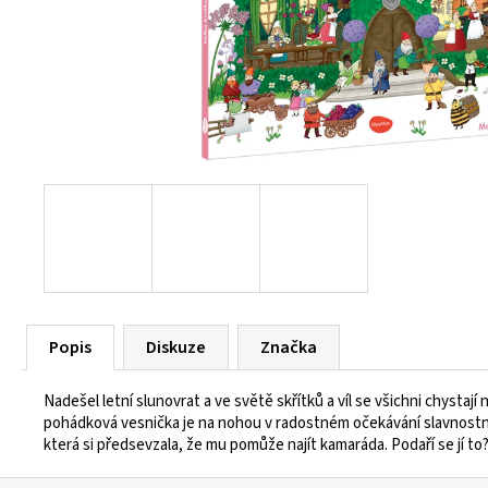
55 Kč
Popis
Diskuze
Značka
Nadešel letní slunovrat a ve světě skřítků a víl se všichni chystaj
pohádková vesnička je na nohou v radostném očekávání slavnostního
která si předsevzala, že mu pomůže najít kamaráda. Podaří se jí t