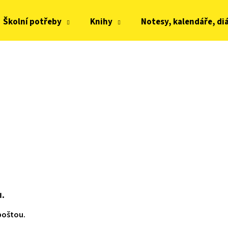
Školní potřeby
Knihy
Notesy, kalendáře, di
Co potřebujete najít?
HLEDAT
Doporučujeme
.
poštou.
JOMA HORIZON JUNIOR BAREFOOT 2604
FRODDO KOMPROMI