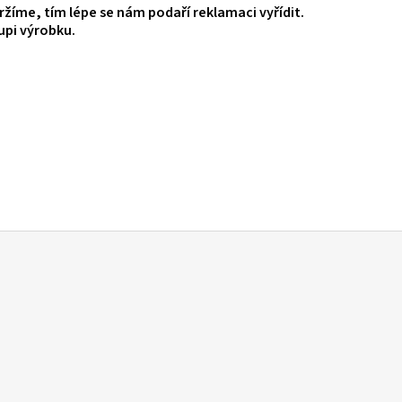
ržíme, tím lépe se nám podaří reklamaci vyřídit.
upi výrobku.