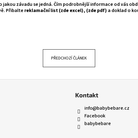
ROYAL BLUE
 o jakou závadu se jedná. Čím podrobnější informace od vás obd
445 Kč
Původně:
1 490 Kč
vě. Přibalte
reklamační list
(zde excel)
,
(zde pdf)
a doklad o ko
547 Kč
Původně:
821 Kč
PŘEDCHOZÍ ČLÁNEK
Kontakt
info
@
babybebare.cz
Facebook
babybebare