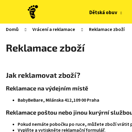
K
Přejít
na
o
Dětská obuv
obsah
Zpět
Zpět
š
do
do
í
Domů
Vrácení a reklamace
Reklamace zboží
obchodu
obchodu
k
Reklamace zboží
Jak reklamovat zboží?
Reklamace na výdejním místě
BabyBeBare, Milánska 412,109 00 Praha
Reklamace poštou nebo jinou kurýrní službou
Pokud nemáte pobočku po ruce, můžete zboží vrátit 
GUMOVACÍ PERO LEGAMI ERASABLE GEL PEN
Vyplňte a vytiskněte reklamační formulář.