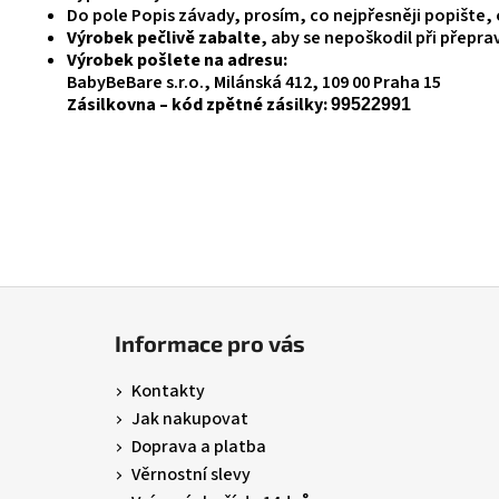
Do pole Popis závady, prosím, co nejpřesněji popište,
55 Kč
Výrobek pečlivě zabalte
, aby se nepoškodil při přepra
Výrobek pošlete na adresu:
BabyBeBare s.r.o., Milánská 412, 109 00 Praha 15
Zásilkovna – kód zpětné zásilky:
99522991
Z
á
Informace pro vás
p
a
Kontakty
t
Jak nakupovat
í
Doprava a platba
Věrnostní slevy