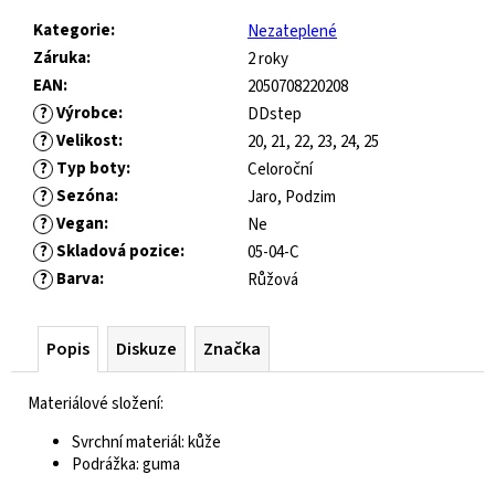
č
u
Kategorie
:
Nezateplené
j
Záruka
:
2 roky
e
EAN
:
2050708220208
m
?
Výrobce
:
DDstep
e
?
Velikost
:
20, 21, 22, 23, 24, 25
?
Typ boty
:
Celoroční
JOMA
?
Sezóna
:
Jaro, Podzim
HORIZON
?
Vegan
:
Ne
JUNIOR
?
Skladová pozice
:
05-04-C
BAREFOOT
?
Barva
:
2604
Růžová
ROYAL
BLUE
Popis
Diskuze
Značka
547
Kč
Původně:
Materiálové složení:
821
Kč
Svrchní materiál: kůže
Podrážka: guma