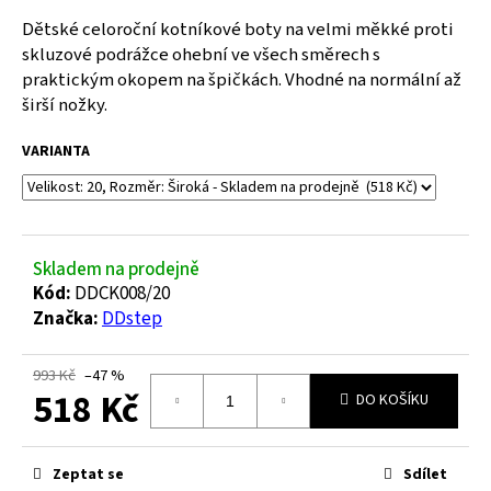
a
Dětské celoroční kotníkové boty na velmi měkké proti
j
skluzové podrážce ohební ve všech směrech s
praktickým okopem na špičkách. Vhodné na normální až
í
širší nožky.
t
?
VARIANTA
HLEDAT
Skladem na prodejně
Kód:
DDCK008/20
Značka:
DDstep
D
o
993 Kč
–47 %
518 Kč
p
DO KOŠÍKU
o
Měrná
r
cena:
u
Zeptat se
Sdílet