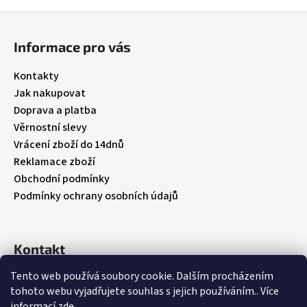
Z
á
Informace pro vás
p
a
Kontakty
t
Jak nakupovat
í
Doprava a platba
Věrnostní slevy
Vrácení zboží do 14dnů
Reklamace zboží
Obchodní podmínky
Podmínky ochrany osobních údajů
Kontakt
Tento web používá soubory cookie. Dalším procházením
info
@
babybebare.cz
tohoto webu vyjadřujete souhlas s jejich používáním.. Více
Facebook
informací
zde
.