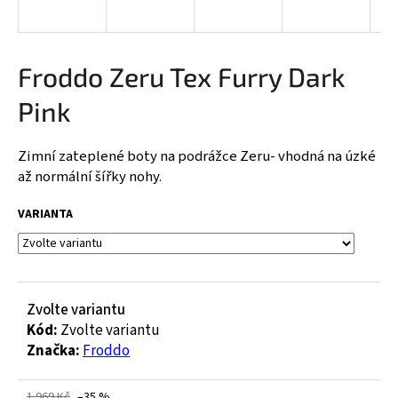
a
j
í
Froddo Zeru Tex Furry Dark
t
Pink
?
Zimní zateplené boty na podrážce Zeru- vhodná na úzké
až normální šířky nohy.
HLEDAT
VARIANTA
D
o
Zvolte variantu
p
Kód:
Zvolte variantu
o
Značka:
Froddo
r
u
1 969 Kč
–35 %