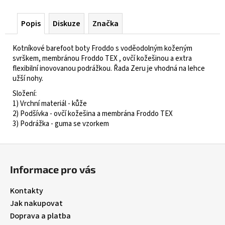
Popis
Diskuze
Značka
Kotníkové barefoot boty Froddo s voděodolným koženým
svrškem, membránou Froddo TEX ,
ovčí kožešinou
a extra
flexibilní inovovanou podrážkou. Řada Zeru je vhodná na lehce
užší nohy.
Složení:
1) Vrchní materiál - kůže
2) Podšívka - ovčí kožešina a membrána Froddo TEX
3) Podrážka - guma se vzorkem
Z
á
Informace pro vás
p
a
Kontakty
t
Jak nakupovat
í
Doprava a platba