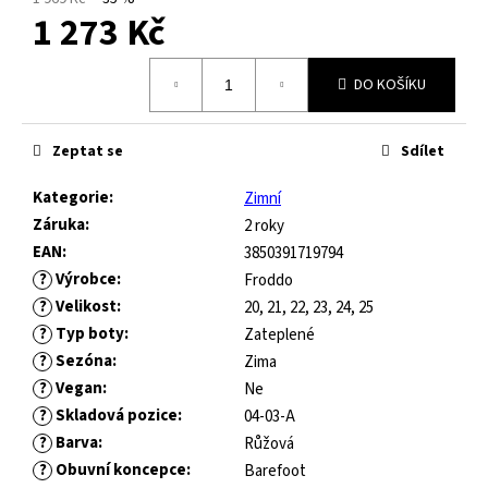
č
1 273 Kč
u
j
Měrná
e
DO KOŠÍKU
cena:
m
e
Zeptat se
Sdílet
JOMA
Kategorie
:
Zimní
HORIZON
Záruka
:
2 roky
JUNIOR
EAN
:
3850391719794
BAREFOOT
2604
?
Výrobce
:
Froddo
ROYAL
?
Velikost
:
20, 21, 22, 23, 24, 25
BLUE
?
Typ boty
:
Zateplené
547
?
Sezóna
:
Zima
Kč
?
Vegan
:
Ne
Původně:
821
?
Skladová pozice
:
04-03-A
Kč
?
Barva
:
Růžová
?
Obuvní koncepce
:
Barefoot