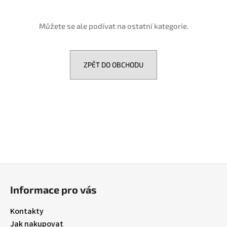
a
j
Můžete se ale podívat na ostatní kategorie.
í
t
?
ZPĚT DO OBCHODU
HLEDAT
D
Z
o
á
p
Informace pro vás
p
o
r
a
Kontakty
u
t
Jak nakupovat