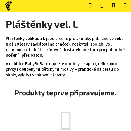
K
Přejít
Hledat
Nákup
M
Přihlášení
na
o
obsah
Zpět
Zpět
košík
š
Pláštěnky vel. L
í
C
k
o
Pláštěnky velikosti
L
jsou určené pro školáky přibližně ve věku
8 až 10 let (v závislosti na značce). Poskytují spolehlivou
p
ochranu proti dešti a zároveň dostatek prostoru pro pohodlné
o
nošení i přes batoh.
t
V nabídce BabyBeBare najdete modely s kapucí, reflexními
ř
prvky i oblíbenými dětskými motivy – praktické na cestu do
školy, výlety i venkovní aktivity.
e
b
Produkty teprve připravujeme.
u
j
e
t
e
n