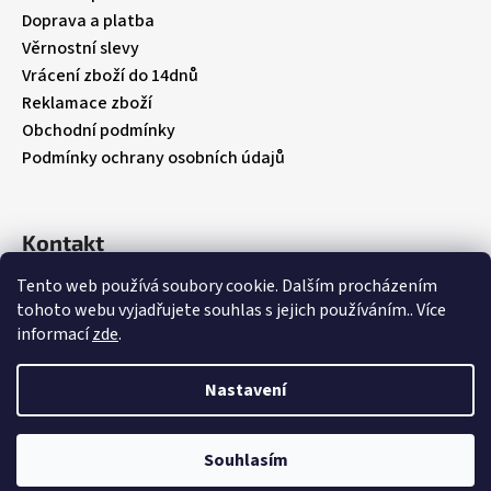
č
í
Doprava a platba
u
Věrnostní slevy
j
e
Vrácení zboží do 14dnů
m
Reklamace zboží
e
Obchodní podmínky
Podmínky ochrany osobních údajů
FRODDO
KOMPROMIS
KE
Kontakt
FLASH
-
Tento web používá soubory cookie. Dalším procházením
info
@
babybebare.cz
BLUE
tohoto webu vyjadřujete souhlas s jejich používáním.. Více
Facebook
445
informací
zde
.
babybebare
Kč
Původně:
Nastavení
1
490
Vytvořil Shoptet
Kč
Souhlasím
Copyright 2026
BabyBeBare
. Všechna práva vyhrazena.